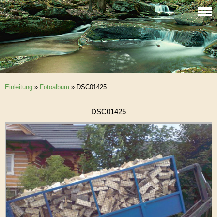
Einleitung
»
Fotoalbum
»
DSC01425
DSC01425