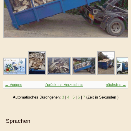
← Voriges
Zurück ins Verzeichnis
nächstes →
Automatisches Durchgehen:
3
|
4
|
5
|
6
|
7
(Zeit in Sekunden )
Sprachen