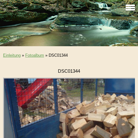
Einleitung
»
Fotoalbum
»
DSC01344
DSC01344