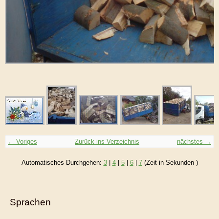
← Voriges
Zurück ins Verzeichnis
nächstes →
Automatisches Durchgehen:
3
|
4
|
5
|
6
|
7
(Zeit in Sekunden )
Sprachen