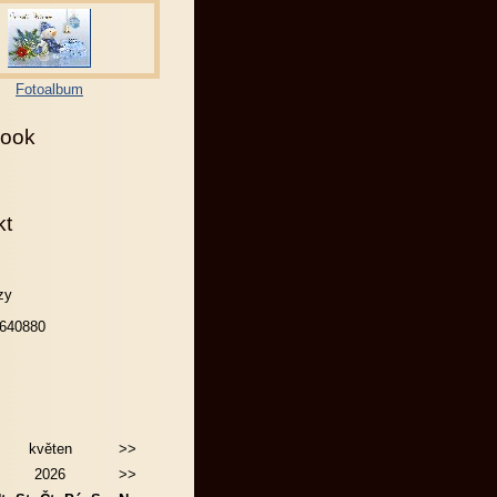
Fotoalbum
ook
kt
zy
640880
květen
>>
2026
>>