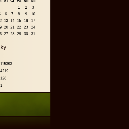
t
St
Čt
Pá
So
Ne
1
2
3
5
6
7
8
9
10
2
13
14
15
16
17
9
20
21
22
23
24
6
27
28
29
30
31
iky
115393
4219
128
1