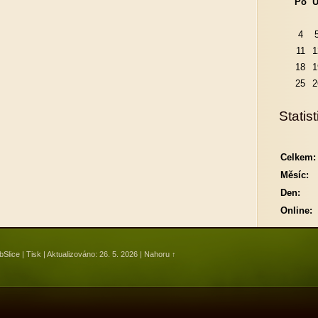
Po
Ú
4
11
1
18
1
25
2
Statist
Celkem:
Měsíc:
Den:
Online:
Slice
|
Tisk
|
Aktualizováno: 26. 5. 2026
|
Nahoru ↑